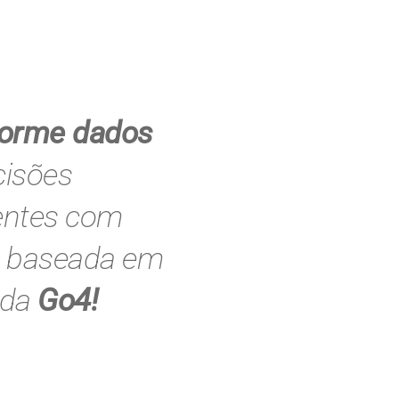
forme dados
isões
gentes com
o baseada em
 da
Go4!