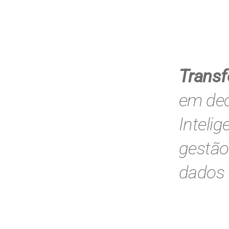
Trans
em dec
Inteli
gestã
dados