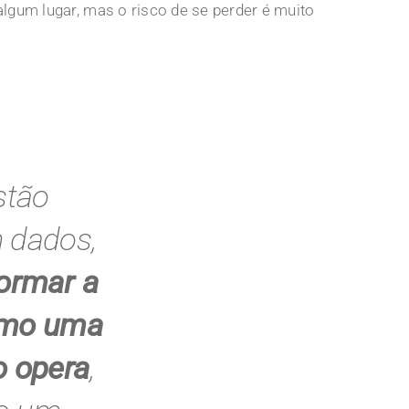
gum lugar, mas o risco de se perder é muito
stão
 dados,
ormar a
omo uma
o opera
,