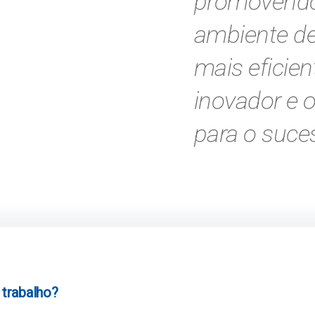
promovend
ambiente de
mais eficien
inovador e 
para o suce
trabalho?