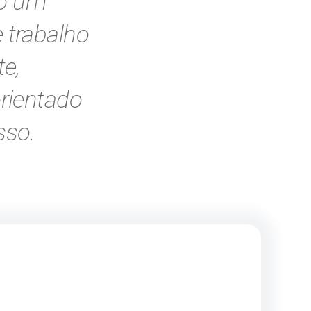
o um
 trabalho
te,
orientado
sso.