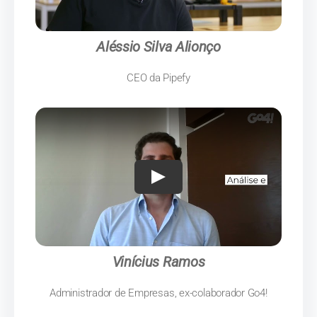
Aléssio Silva Alionço
CEO da Pipefy
Vinícius Ramos
Administrador de Empresas, ex-colaborador Go4!