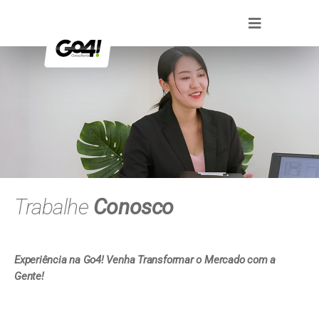
Skip
Toggle
to
Navigation
content
Quem Somos
Áreas de Atuação
Clientes
Blog
Trabalhe
Conosco
Contato
Experiência na Go4! Venha Transformar o Mercado com a
Gente!