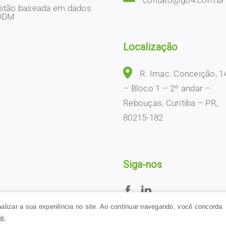
contato@go4.com.br
stão baseada em dados
DDM
Localização
R. Imac. Conceição, 1
– Bloco 1 – 2º andar –
Rebouças, Curitiba – PR,
80215-182
Siga-nos
alizar a sua experiência no site. Ao continuar navegando, você concorda
de
.