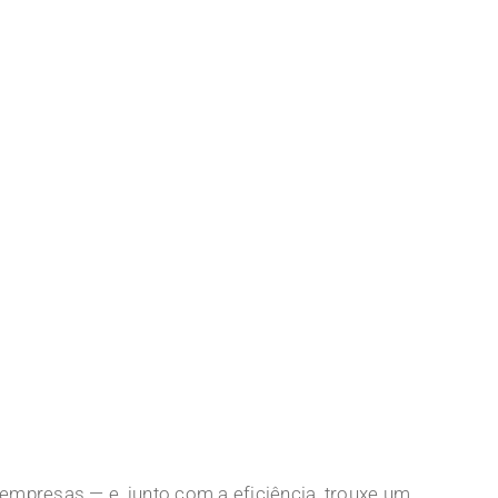
as empresas — e, junto com a eficiência, trouxe um