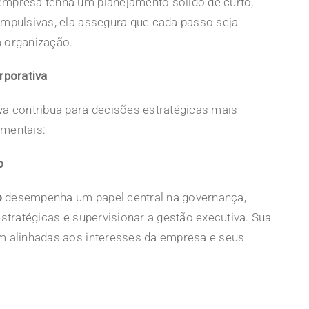
empresa tenha um planejamento sólido de curto,
impulsivas, ela assegura que cada passo seja
a organização.
rporativa
va contribua para decisões estratégicas mais
amentais:
o
o
desempenha um papel central na governança,
estratégicas e supervisionar a gestão executiva. Sua
am alinhadas aos interesses da empresa e seus