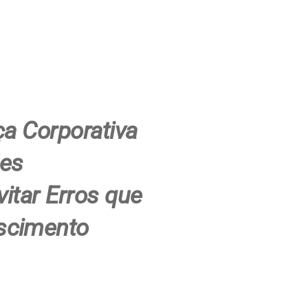
a Corporativa
ões
itar Erros que
scimento