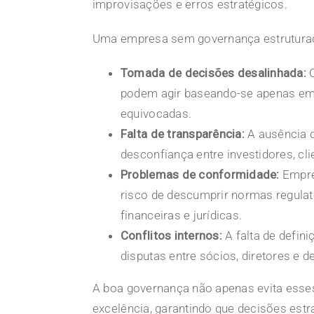
improvisações e erros estratégicos.
Uma empresa sem governança estruturad
Tomada de
decisões desalinhada
:
Q
podem agir baseando-se apenas em 
equivocadas.
Falta de transparência:
A ausência d
desconfiança entre investidores, cl
Problemas de conformidade:
Empre
risco de descumprir normas regulat
financeiras e jurídicas.
Conflitos internos:
A falta de defin
disputas entre sócios, diretores e 
A boa governança não apenas evita ess
excelência, garantindo que decisões e