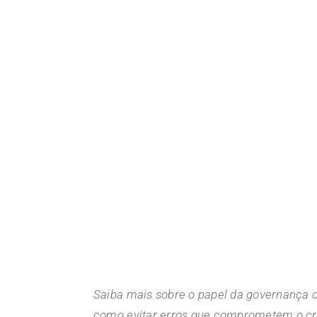
Saiba mais sobre o papel da governança c
como evitar erros que comprometem o c